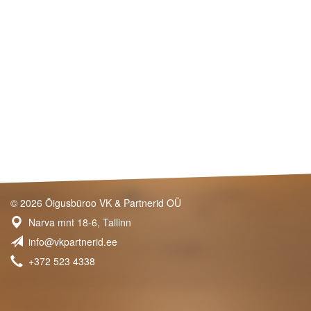
© 2026 Õigusbüroo VK & Partnerid OÜ
Narva mnt 18-6, Tallinn
info@vkpartnerid.ee
+372 523 4338