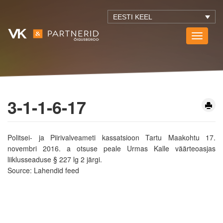
EESTI KEEL
Toggle
navigati
3-1-1-6-17
Politsei- ja Piirivalveameti kassatsioon Tartu Maakohtu 17.
novembri 2016. a otsuse peale Urmas Kalle väärteoasjas
liiklusseaduse § 227 lg 2 järgi.
Source: Lahendid feed