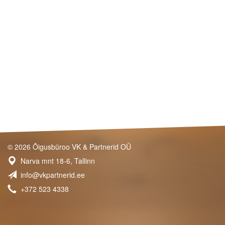
© 2026 Õigusbüroo VK & Partnerid OÜ
Narva mnt 18-6, Tallinn
info@vkpartnerid.ee
+372 523 4338