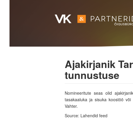
Ajakirjanik T
tunnustuse
Nomineeritute seas olid ajakirjan
tasakaaluka ja sisuka koostöö või 
Vahter.
Source: Lahendid feed