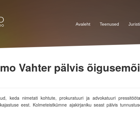
Avaleht
Teenused
Jurist
armo Vahter pälvis õigusemõ
ikud, keda nimetati kohtute, prokuratuuri ja advokatuuri pressitööt
kajastuse eest. Kolmeteistkümne ajakirjaniku seast pälvis tunnustus