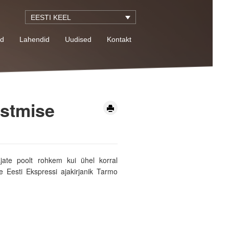
EESTI KEEL
id
Lahendid
Uudised
Kontakt
istmise
ajate poolt rohkem kui ühel korral
e Eesti Ekspressi ajakirjanik Tarmo