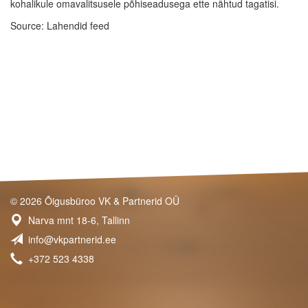
kohalikule omavalitsusele põhiseadusega ette nähtud tagatisi.
Source: Lahendid feed
© 2026 Õigusbüroo VK & Partnerid OÜ
Narva mnt 18-6, Tallinn
info@vkpartnerid.ee
+372 523 4338