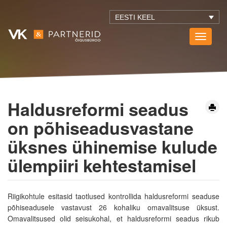
EESTI KEEL
Toggle
navigati
Haldusreformi seadus
on põhiseadusvastane
üksnes ühinemise kulude
ülempiiri kehtestamisel
Riigikohtule esitasid taotlused kontrollida haldusreformi seaduse
põhiseadusele vastavust 26 kohaliku omavalitsuse üksust.
Omavalitsused olid seisukohal, et haldusreformi seadus rikub