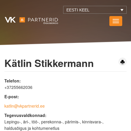
EESTI KEEL
Toggle
navigati
Kätlin Stikkermann
Telefon:
+37255662036
E-post:
katlin@vkpartnerid.ee
Tegevusvaldkonnad:
Lepingu-, äri-, töö-, perekonna-, pärimis-, kinnisvara-,
haldusõigus ja kohtumenetlus