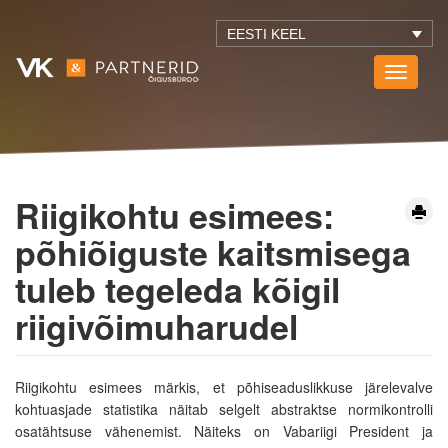
EESTI KEEL
Toggle
navigati
Riigikohtu esimees:
põhiõiguste kaitsmisega
tuleb tegeleda kõigil
riigivõimuharudel
Riigikohtu esimees märkis, et põhiseaduslikkuse järelevalve
kohtuasjade statistika näitab selgelt abstraktse normikontrolli
osatähtsuse vähenemist. Näiteks on Vabariigi President ja