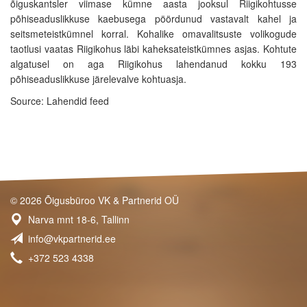
õiguskantsler viimase kümne aasta jooksul Riigikohtusse
põhiseaduslikkuse kaebusega pöördunud vastavalt kahel ja
seitsmeteistkümnel korral. Kohalike omavalitsuste volikogude
taotlusi vaatas Riigikohus läbi kaheksateistkümnes asjas. Kohtute
algatusel on aga Riigikohus lahendanud kokku 193
põhiseaduslikkuse järelevalve kohtuasja.
Source: Lahendid feed
© 2026 Õigusbüroo VK & Partnerid OÜ
Narva mnt 18-6, Tallinn
info@vkpartnerid.ee
+372 523 4338